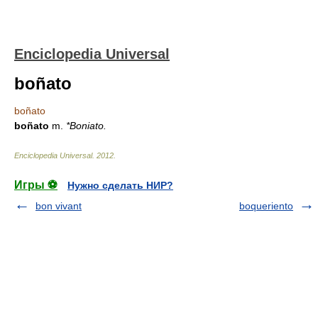
Enciclopedia Universal
boñato
boñato
boñato
m.
*Boniato.
Enciclopedia Universal
.
2012
.
Игры ⚽
Нужно сделать НИР?
bon vivant
boqueriento