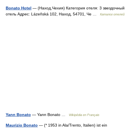
Bonato Hotel
— (Наход,Чехия) Категория отеля: 3 звездочный
отель Адрес: Lázeňská 102, Наход, 54701, Че …
Каталог отелей
Yann Bonato
— Yann Bonato …
Wikipédia en Français
Maurizio Bonato
— (* 1953 in Ala/Trento, Italien) ist ein