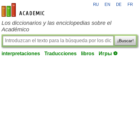
RU
EN
DE
FR
es-academic.com
Los diccionarios y las enciclopedias sobre el
Académico
¡Buscar!
interpretaciones
Traducciones
libros
Игры ⚽