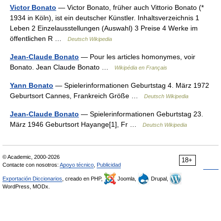
Victor Bonato
— Victor Bonato, früher auch Vittorio Bonato (*
1934 in Köln), ist ein deutscher Künstler. Inhaltsverzeichnis 1
Leben 2 Einzelausstellungen (Auswahl) 3 Preise 4 Werke im
öffentlichen R …
Deutsch Wikipedia
Jean-Claude Bonato
— Pour les articles homonymes, voir
Bonato. Jean Claude Bonato …
Wikipédia en Français
Yann Bonato
— Spielerinformationen Geburtstag 4. März 1972
Geburtsort Cannes, Frankreich Größe …
Deutsch Wikipedia
Jean-Claude Bonato
— Spielerinformationen Geburtstag 23.
März 1946 Geburtsort Hayange[1], Fr …
Deutsch Wikipedia
© Academic, 2000-2026
18+
Contacte con nosotros:
Apoyo técnico
,
Publicidad
Exportación Diccionarios
, creado en PHP,
Joomla,
Drupal,
WordPress, MODx.